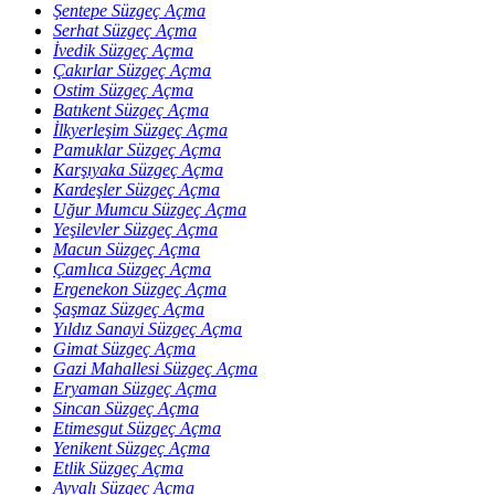
Şentepe Süzgeç Açma
Serhat Süzgeç Açma
İvedik Süzgeç Açma
Çakırlar Süzgeç Açma
Ostim Süzgeç Açma
Batıkent Süzgeç Açma
İlkyerleşim Süzgeç Açma
Pamuklar Süzgeç Açma
Karşıyaka Süzgeç Açma
Kardeşler Süzgeç Açma
Uğur Mumcu Süzgeç Açma
Yeşilevler Süzgeç Açma
Macun Süzgeç Açma
Çamlıca Süzgeç Açma
Ergenekon Süzgeç Açma
Şaşmaz Süzgeç Açma
Yıldız Sanayi Süzgeç Açma
Gimat Süzgeç Açma
Gazi Mahallesi Süzgeç Açma
Eryaman Süzgeç Açma
Sincan Süzgeç Açma
Etimesgut Süzgeç Açma
Yenikent Süzgeç Açma
Etlik Süzgeç Açma
Ayvalı Süzgeç Açma