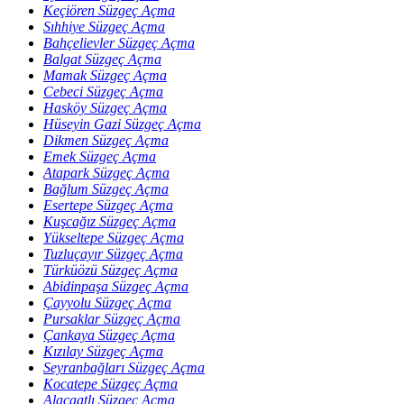
Keçiören Süzgeç Açma
Sıhhiye Süzgeç Açma
Bahçelievler Süzgeç Açma
Balgat Süzgeç Açma
Mamak Süzgeç Açma
Cebeci Süzgeç Açma
Hasköy Süzgeç Açma
Hüseyin Gazi Süzgeç Açma
Dikmen Süzgeç Açma
Emek Süzgeç Açma
Atapark Süzgeç Açma
Bağlum Süzgeç Açma
Esertepe Süzgeç Açma
Kuşcağız Süzgeç Açma
Yükseltepe Süzgeç Açma
Tuzluçayır Süzgeç Açma
Türküözü Süzgeç Açma
Abidinpaşa Süzgeç Açma
Çayyolu Süzgeç Açma
Pursaklar Süzgeç Açma
Çankaya Süzgeç Açma
Kızılay Süzgeç Açma
Seyranbağları Süzgeç Açma
Kocatepe Süzgeç Açma
Alacaatlı Süzgeç Açma