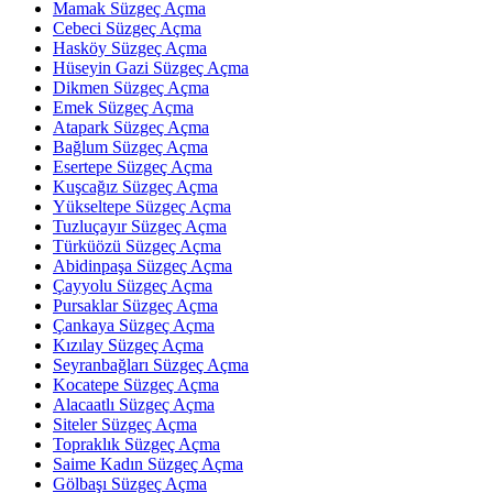
Mamak Süzgeç Açma
Cebeci Süzgeç Açma
Hasköy Süzgeç Açma
Hüseyin Gazi Süzgeç Açma
Dikmen Süzgeç Açma
Emek Süzgeç Açma
Atapark Süzgeç Açma
Bağlum Süzgeç Açma
Esertepe Süzgeç Açma
Kuşcağız Süzgeç Açma
Yükseltepe Süzgeç Açma
Tuzluçayır Süzgeç Açma
Türküözü Süzgeç Açma
Abidinpaşa Süzgeç Açma
Çayyolu Süzgeç Açma
Pursaklar Süzgeç Açma
Çankaya Süzgeç Açma
Kızılay Süzgeç Açma
Seyranbağları Süzgeç Açma
Kocatepe Süzgeç Açma
Alacaatlı Süzgeç Açma
Siteler Süzgeç Açma
Topraklık Süzgeç Açma
Saime Kadın Süzgeç Açma
Gölbaşı Süzgeç Açma