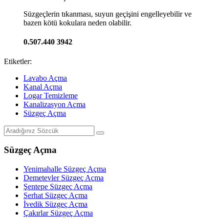
Süzgeçlerin tıkanması, suyun geçişini engelleyebilir ve
bazen kötü kokulara neden olabilir.
0.507.440 3942
Etiketler:
Lavabo Açma
Kanal Açma
Logar Temizleme
Kanalizasyon Açma
Süzgeç Açma
Süzgeç Açma
Yenimahalle Süzgeç Açma
Demetevler Süzgeç Açma
Şentepe Süzgeç Açma
Serhat Süzgeç Açma
İvedik Süzgeç Açma
Çakırlar Süzgeç Açma