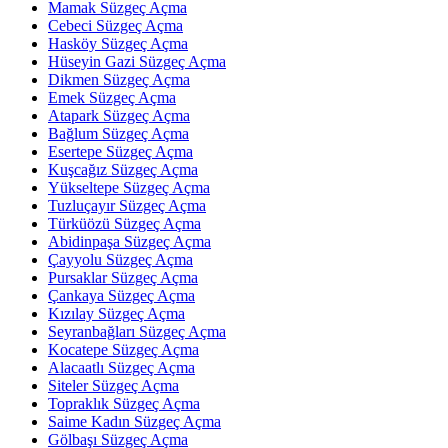
Mamak Süzgeç Açma
Cebeci Süzgeç Açma
Hasköy Süzgeç Açma
Hüseyin Gazi Süzgeç Açma
Dikmen Süzgeç Açma
Emek Süzgeç Açma
Atapark Süzgeç Açma
Bağlum Süzgeç Açma
Esertepe Süzgeç Açma
Kuşcağız Süzgeç Açma
Yükseltepe Süzgeç Açma
Tuzluçayır Süzgeç Açma
Türküözü Süzgeç Açma
Abidinpaşa Süzgeç Açma
Çayyolu Süzgeç Açma
Pursaklar Süzgeç Açma
Çankaya Süzgeç Açma
Kızılay Süzgeç Açma
Seyranbağları Süzgeç Açma
Kocatepe Süzgeç Açma
Alacaatlı Süzgeç Açma
Siteler Süzgeç Açma
Topraklık Süzgeç Açma
Saime Kadın Süzgeç Açma
Gölbaşı Süzgeç Açma