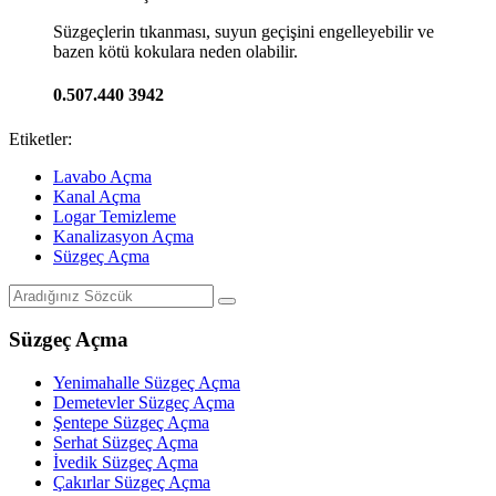
Süzgeçlerin tıkanması, suyun geçişini engelleyebilir ve
bazen kötü kokulara neden olabilir.
0.507.440 3942
Etiketler:
Lavabo Açma
Kanal Açma
Logar Temizleme
Kanalizasyon Açma
Süzgeç Açma
Süzgeç Açma
Yenimahalle Süzgeç Açma
Demetevler Süzgeç Açma
Şentepe Süzgeç Açma
Serhat Süzgeç Açma
İvedik Süzgeç Açma
Çakırlar Süzgeç Açma