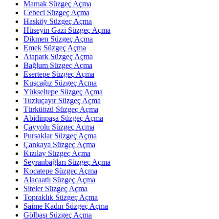
Mamak Süzgeç Açma
Cebeci Süzgeç Açma
Hasköy Süzgeç Açma
Hüseyin Gazi Süzgeç Açma
Dikmen Süzgeç Açma
Emek Süzgeç Açma
Atapark Süzgeç Açma
Bağlum Süzgeç Açma
Esertepe Süzgeç Açma
Kuşcağız Süzgeç Açma
Yükseltepe Süzgeç Açma
Tuzluçayır Süzgeç Açma
Türküözü Süzgeç Açma
Abidinpaşa Süzgeç Açma
Çayyolu Süzgeç Açma
Pursaklar Süzgeç Açma
Çankaya Süzgeç Açma
Kızılay Süzgeç Açma
Seyranbağları Süzgeç Açma
Kocatepe Süzgeç Açma
Alacaatlı Süzgeç Açma
Siteler Süzgeç Açma
Topraklık Süzgeç Açma
Saime Kadın Süzgeç Açma
Gölbaşı Süzgeç Açma