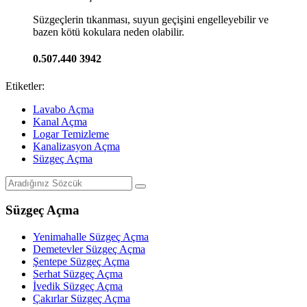
Süzgeçlerin tıkanması, suyun geçişini engelleyebilir ve
bazen kötü kokulara neden olabilir.
0.507.440 3942
Etiketler:
Lavabo Açma
Kanal Açma
Logar Temizleme
Kanalizasyon Açma
Süzgeç Açma
Süzgeç Açma
Yenimahalle Süzgeç Açma
Demetevler Süzgeç Açma
Şentepe Süzgeç Açma
Serhat Süzgeç Açma
İvedik Süzgeç Açma
Çakırlar Süzgeç Açma