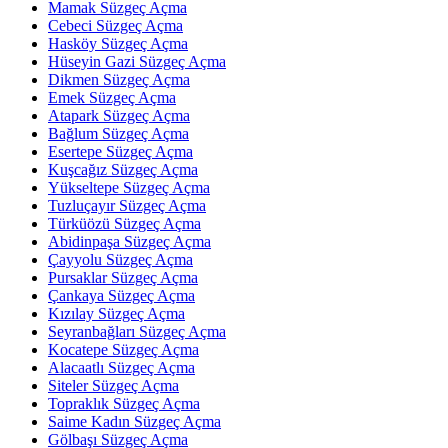
Mamak Süzgeç Açma
Cebeci Süzgeç Açma
Hasköy Süzgeç Açma
Hüseyin Gazi Süzgeç Açma
Dikmen Süzgeç Açma
Emek Süzgeç Açma
Atapark Süzgeç Açma
Bağlum Süzgeç Açma
Esertepe Süzgeç Açma
Kuşcağız Süzgeç Açma
Yükseltepe Süzgeç Açma
Tuzluçayır Süzgeç Açma
Türküözü Süzgeç Açma
Abidinpaşa Süzgeç Açma
Çayyolu Süzgeç Açma
Pursaklar Süzgeç Açma
Çankaya Süzgeç Açma
Kızılay Süzgeç Açma
Seyranbağları Süzgeç Açma
Kocatepe Süzgeç Açma
Alacaatlı Süzgeç Açma
Siteler Süzgeç Açma
Topraklık Süzgeç Açma
Saime Kadın Süzgeç Açma
Gölbaşı Süzgeç Açma