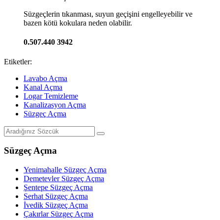
Süzgeçlerin tıkanması, suyun geçişini engelleyebilir ve
bazen kötü kokulara neden olabilir.
0.507.440 3942
Etiketler:
Lavabo Açma
Kanal Açma
Logar Temizleme
Kanalizasyon Açma
Süzgeç Açma
Süzgeç Açma
Yenimahalle Süzgeç Açma
Demetevler Süzgeç Açma
Şentepe Süzgeç Açma
Serhat Süzgeç Açma
İvedik Süzgeç Açma
Çakırlar Süzgeç Açma