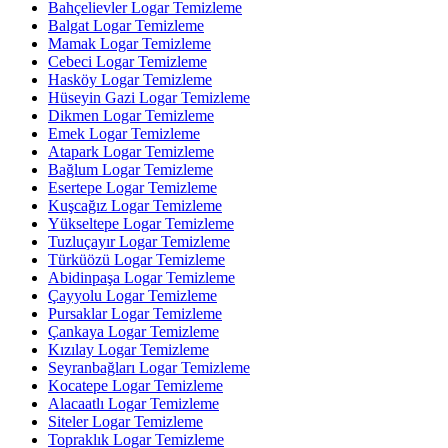
Bahçelievler Logar Temizleme
Balgat Logar Temizleme
Mamak Logar Temizleme
Cebeci Logar Temizleme
Hasköy Logar Temizleme
Hüseyin Gazi Logar Temizleme
Dikmen Logar Temizleme
Emek Logar Temizleme
Atapark Logar Temizleme
Bağlum Logar Temizleme
Esertepe Logar Temizleme
Kuşcağız Logar Temizleme
Yükseltepe Logar Temizleme
Tuzluçayır Logar Temizleme
Türküözü Logar Temizleme
Abidinpaşa Logar Temizleme
Çayyolu Logar Temizleme
Pursaklar Logar Temizleme
Çankaya Logar Temizleme
Kızılay Logar Temizleme
Seyranbağları Logar Temizleme
Kocatepe Logar Temizleme
Alacaatlı Logar Temizleme
Siteler Logar Temizleme
Topraklık Logar Temizleme