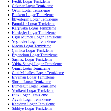
İvedik Logar Temizleme
Çakırlar Logar Temizleme
Ostim Logar Temizleme
Batıkent Logar Temizleme
İlkyerleşim Logar Temizleme
Pamuklar Logar Temizleme
Karşıyaka Logar Temizleme
Kardeşler Logar Temizleme
Uğur Mumcu Logar Temizleme
Yeşilevler Logar Temizleme
Macun Logar Temizleme
Çamlıca Logar Temizleme
Ergenekon Logar Temizleme
Şaşmaz Logar Temizleme
Yıldız Sanayi Logar Temizleme
Gimat Logar Temizleme
Gazi Mahallesi Logar Temizleme
Eryaman Logar Temizleme
Sincan Logar Temizleme
Etimesgut Logar Temizleme
Yenikent Logar Temizleme
Etlik Logar Temizleme
Ayvalı Logar Temizleme
Keçiören Logar Temizleme
Sıhhiye Logar Temizleme