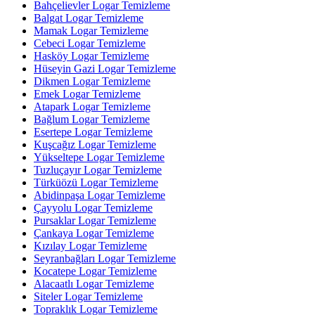
Bahçelievler Logar Temizleme
Balgat Logar Temizleme
Mamak Logar Temizleme
Cebeci Logar Temizleme
Hasköy Logar Temizleme
Hüseyin Gazi Logar Temizleme
Dikmen Logar Temizleme
Emek Logar Temizleme
Atapark Logar Temizleme
Bağlum Logar Temizleme
Esertepe Logar Temizleme
Kuşcağız Logar Temizleme
Yükseltepe Logar Temizleme
Tuzluçayır Logar Temizleme
Türküözü Logar Temizleme
Abidinpaşa Logar Temizleme
Çayyolu Logar Temizleme
Pursaklar Logar Temizleme
Çankaya Logar Temizleme
Kızılay Logar Temizleme
Seyranbağları Logar Temizleme
Kocatepe Logar Temizleme
Alacaatlı Logar Temizleme
Siteler Logar Temizleme
Topraklık Logar Temizleme