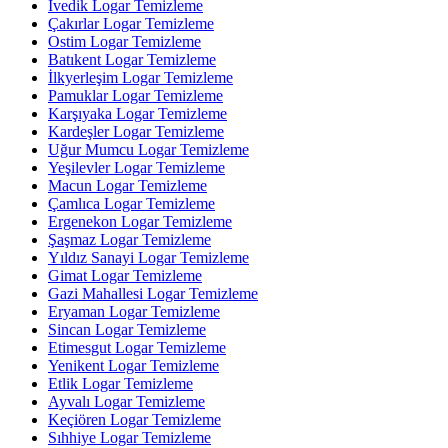
İvedik Logar Temizleme
Çakırlar Logar Temizleme
Ostim Logar Temizleme
Batıkent Logar Temizleme
İlkyerleşim Logar Temizleme
Pamuklar Logar Temizleme
Karşıyaka Logar Temizleme
Kardeşler Logar Temizleme
Uğur Mumcu Logar Temizleme
Yeşilevler Logar Temizleme
Macun Logar Temizleme
Çamlıca Logar Temizleme
Ergenekon Logar Temizleme
Şaşmaz Logar Temizleme
Yıldız Sanayi Logar Temizleme
Gimat Logar Temizleme
Gazi Mahallesi Logar Temizleme
Eryaman Logar Temizleme
Sincan Logar Temizleme
Etimesgut Logar Temizleme
Yenikent Logar Temizleme
Etlik Logar Temizleme
Ayvalı Logar Temizleme
Keçiören Logar Temizleme
Sıhhiye Logar Temizleme