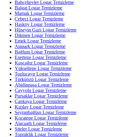
Bahçelievler Logar Temizleme
Balgat Logar Temizleme
Mamak Logar Temizleme
Cebeci Logar Temizleme
Hasköy Logar Temizleme
Hüseyin Gazi Logar Temizleme
Dikmen Logar Temizleme
Emek Logar Temizleme
Atapark Logar Temizleme
Bağlum Logar Temizleme
Esertepe Logar Temizleme
Kuşcağız Logar Temizleme
Yükseltepe Logar Temizleme
Tuzluçayır Logar Temizleme
Türküözü Logar Temizleme
Abidinpaşa Logar Temizleme
Çayyolu Logar Temizleme
Pursaklar Logar Temizleme
Çankaya Logar Temizleme
Kızılay Logar Temizleme
Seyranbağları Logar Temizleme
Kocatepe Logar Temizleme
Alacaatlı Logar Temizleme
Siteler Logar Temizleme
Topraklık Logar Temizleme