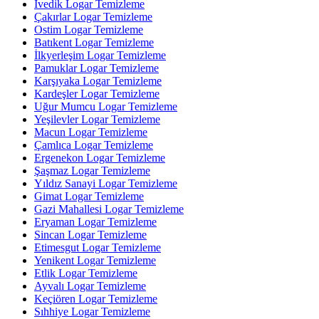
İvedik Logar Temizleme
Çakırlar Logar Temizleme
Ostim Logar Temizleme
Batıkent Logar Temizleme
İlkyerleşim Logar Temizleme
Pamuklar Logar Temizleme
Karşıyaka Logar Temizleme
Kardeşler Logar Temizleme
Uğur Mumcu Logar Temizleme
Yeşilevler Logar Temizleme
Macun Logar Temizleme
Çamlıca Logar Temizleme
Ergenekon Logar Temizleme
Şaşmaz Logar Temizleme
Yıldız Sanayi Logar Temizleme
Gimat Logar Temizleme
Gazi Mahallesi Logar Temizleme
Eryaman Logar Temizleme
Sincan Logar Temizleme
Etimesgut Logar Temizleme
Yenikent Logar Temizleme
Etlik Logar Temizleme
Ayvalı Logar Temizleme
Keçiören Logar Temizleme
Sıhhiye Logar Temizleme