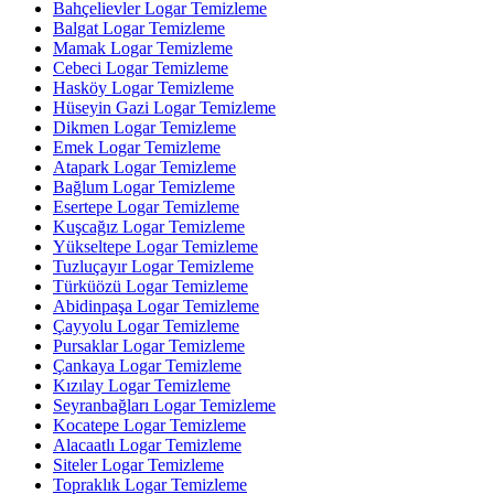
Bahçelievler Logar Temizleme
Balgat Logar Temizleme
Mamak Logar Temizleme
Cebeci Logar Temizleme
Hasköy Logar Temizleme
Hüseyin Gazi Logar Temizleme
Dikmen Logar Temizleme
Emek Logar Temizleme
Atapark Logar Temizleme
Bağlum Logar Temizleme
Esertepe Logar Temizleme
Kuşcağız Logar Temizleme
Yükseltepe Logar Temizleme
Tuzluçayır Logar Temizleme
Türküözü Logar Temizleme
Abidinpaşa Logar Temizleme
Çayyolu Logar Temizleme
Pursaklar Logar Temizleme
Çankaya Logar Temizleme
Kızılay Logar Temizleme
Seyranbağları Logar Temizleme
Kocatepe Logar Temizleme
Alacaatlı Logar Temizleme
Siteler Logar Temizleme
Topraklık Logar Temizleme