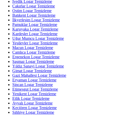
İvedik Logar Temizleme
Çakırlar Logar Temizleme
Ostim Logar Temizleme
Batıkent Logar Temizleme
İlkyerleşim Logar Temizleme
Pamuklar Logar Temizleme
Karşıyaka Logar Temizleme
Kardeşler Logar Temizleme
Uğur Mumcu Logar Temizleme
Yeşilevler Logar Temizleme
Macun Logar Temizleme
Çamlıca Logar Temizleme
Ergenekon Logar Temizleme
Şaşmaz Logar Temizleme
Yıldız Sanayi Logar Temizleme
Gimat Logar Temizleme
Gazi Mahallesi Logar Temizleme
Eryaman Logar Temizleme
Sincan Logar Temizleme
Etimesgut Logar Temizleme
Yenikent Logar Temizleme
Etlik Logar Temizleme
Ayvalı Logar Temizleme
Keçiören Logar Temizleme
Sıhhiye Logar Temizleme