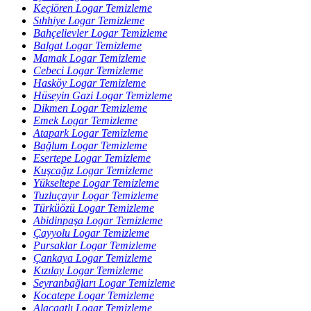
Keçiören Logar Temizleme
Sıhhiye Logar Temizleme
Bahçelievler Logar Temizleme
Balgat Logar Temizleme
Mamak Logar Temizleme
Cebeci Logar Temizleme
Hasköy Logar Temizleme
Hüseyin Gazi Logar Temizleme
Dikmen Logar Temizleme
Emek Logar Temizleme
Atapark Logar Temizleme
Bağlum Logar Temizleme
Esertepe Logar Temizleme
Kuşcağız Logar Temizleme
Yükseltepe Logar Temizleme
Tuzluçayır Logar Temizleme
Türküözü Logar Temizleme
Abidinpaşa Logar Temizleme
Çayyolu Logar Temizleme
Pursaklar Logar Temizleme
Çankaya Logar Temizleme
Kızılay Logar Temizleme
Seyranbağları Logar Temizleme
Kocatepe Logar Temizleme
Alacaatlı Logar Temizleme