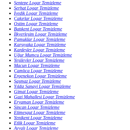
Şentepe Logar Temizleme
Serhat Logar Temizleme
İvedik Logar Temizleme
Çakırlar Logar Temizleme
Ostim Logar Temizleme
Batıkent Logar Temizleme
İlkyerleşim Logar Temizleme
Pamuklar Logar Temizleme
Karşıyaka Logar Temizleme
Kardeşler Logar Temizleme
Uğur Mumcu Logar Temizleme
Yeşilevler Logar Temizleme
Macun Logar Temizleme
Çamlıca Logar Temizleme
Ergenekon Logar Temizleme
Şaşmaz Logar Temizleme
Yıldız Sanayi Logar Temizleme
Gimat Logar Temizleme
Gazi Mahallesi Logar Temizleme
Eryaman Logar Temizleme
Sincan Logar Temizleme
Etimesgut Logar Temizleme
Yenikent Logar Temizleme
Etlik Logar Temizleme
Ayvalı Logar Temizleme