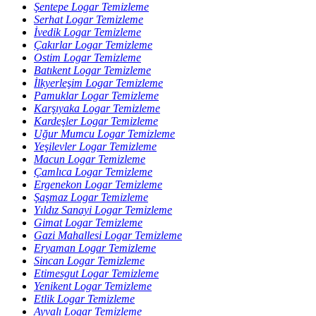
Şentepe Logar Temizleme
Serhat Logar Temizleme
İvedik Logar Temizleme
Çakırlar Logar Temizleme
Ostim Logar Temizleme
Batıkent Logar Temizleme
İlkyerleşim Logar Temizleme
Pamuklar Logar Temizleme
Karşıyaka Logar Temizleme
Kardeşler Logar Temizleme
Uğur Mumcu Logar Temizleme
Yeşilevler Logar Temizleme
Macun Logar Temizleme
Çamlıca Logar Temizleme
Ergenekon Logar Temizleme
Şaşmaz Logar Temizleme
Yıldız Sanayi Logar Temizleme
Gimat Logar Temizleme
Gazi Mahallesi Logar Temizleme
Eryaman Logar Temizleme
Sincan Logar Temizleme
Etimesgut Logar Temizleme
Yenikent Logar Temizleme
Etlik Logar Temizleme
Ayvalı Logar Temizleme