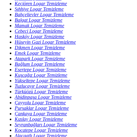
Keçiören Logar Temizleme
Sıhhiye Logar Temizleme
Bahçelievler Logar Temizleme
Balgat Logar Temizleme
Mamak Logar Temizleme
Cebeci Logar Temizleme
Hasköy Logar Temizleme
Hüseyin Gazi Logar Temizleme
Dikmen Logar Temizleme
Emek Logar Temizleme
Atapark Logar Temizleme
Bağlum Logar Temizleme
Esertepe Logar Temizleme
Kuşcağız Logar Temizleme
Yükseltepe Logar Temizleme
Tuzluçayır Logar Temizleme
Türküözü Logar Temizleme
Abidinpaşa Logar Temizleme
Çayyolu Logar Temizleme
Pursaklar Logar Temizleme
Çankaya Logar Temizleme
Kızılay Logar Temizleme
Seyranbağları Logar Temizleme
Kocatepe Logar Temizleme
Alacaatlı Logar Temizleme