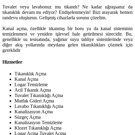
Tuvalet veya lavabonuz mu tıkandı? Ne kadar uğraşsanız da
tıkanıklık devam mı ediyor? Endişelenmeyin! Bizi arayarak hemen
randevu oluşturun. Gelişmiş cihazlarla sorunu çözelim.
Kanal açma, özellikle tıkanmış bir boru ya da kanal sisteminin
temizlenmesi ve yeniden işlevsel hale getirilmesi sürecidir. Bu,
genellikle su tesisatında, yağmur suyu tahliye sistemlerinde veya
diğer akış yollarında meydana gelen tıkanıklıkları çözmek için
gereklidir
Hizmetler
Tıkanıklık Açma
Kanal Açma
Logar Temizleme
Acil Tıkanık Açma
Tuvalet Tıkanıklığı Açma
Mutfak Gideri Açma
Lavabo Tıkanıklığı Açma
Kanalizasyon Açma
Süzgeç Açma
Kanalizasyon Temizleme
Klozet Tıkanıklığı Açma
Logar Açma Tuvalet Açma