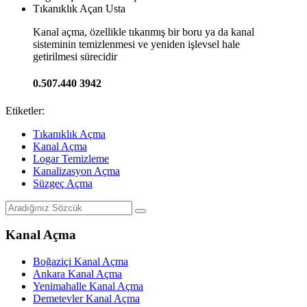
Tıkanıklık Açan Usta
Kanal açma, özellikle tıkanmış bir boru ya da kanal
sisteminin temizlenmesi ve yeniden işlevsel hale
getirilmesi sürecidir
0.507.440 3942
Etiketler:
Tıkanıklık Açma
Kanal Açma
Logar Temizleme
Kanalizasyon Açma
Süzgeç Açma
Kanal Açma
Boğaziçi Kanal Açma
Ankara Kanal Açma
Yenimahalle Kanal Açma
Demetevler Kanal Açma