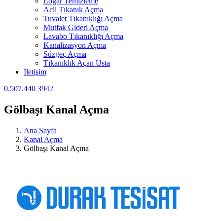
Logar Temizleme
Acil Tıkanık Açma
Tuvalet Tıkanıklığı Açma
Mutfak Gideri Açma
Lavabo Tıkanıklığı Açma
Kanalizasyon Açma
Süzgeç Açma
Tıkanıklık Açan Usta
İletişim
0.507.440 3942
Gölbaşı Kanal Açma
Ana Sayfa
Kanal Açma
Gölbaşı Kanal Açma