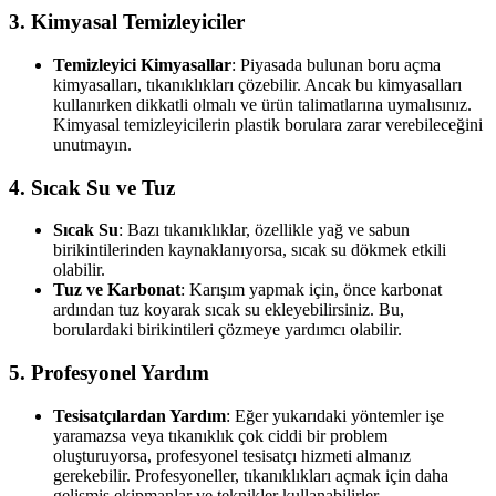
3.
Kimyasal Temizleyiciler
Temizleyici Kimyasallar
: Piyasada bulunan boru açma
kimyasalları, tıkanıklıkları çözebilir. Ancak bu kimyasalları
kullanırken dikkatli olmalı ve ürün talimatlarına uymalısınız.
Kimyasal temizleyicilerin plastik borulara zarar verebileceğini
unutmayın.
4.
Sıcak Su ve Tuz
Sıcak Su
: Bazı tıkanıklıklar, özellikle yağ ve sabun
birikintilerinden kaynaklanıyorsa, sıcak su dökmek etkili
olabilir.
Tuz ve Karbonat
: Karışım yapmak için, önce karbonat
ardından tuz koyarak sıcak su ekleyebilirsiniz. Bu,
borulardaki birikintileri çözmeye yardımcı olabilir.
5.
Profesyonel Yardım
Tesisatçılardan Yardım
: Eğer yukarıdaki yöntemler işe
yaramazsa veya tıkanıklık çok ciddi bir problem
oluşturuyorsa, profesyonel tesisatçı hizmeti almanız
gerekebilir. Profesyoneller, tıkanıklıkları açmak için daha
gelişmiş ekipmanlar ve teknikler kullanabilirler.