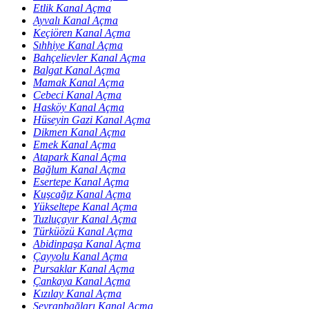
Etlik Kanal Açma
Ayvalı Kanal Açma
Keçiören Kanal Açma
Sıhhiye Kanal Açma
Bahçelievler Kanal Açma
Balgat Kanal Açma
Mamak Kanal Açma
Cebeci Kanal Açma
Hasköy Kanal Açma
Hüseyin Gazi Kanal Açma
Dikmen Kanal Açma
Emek Kanal Açma
Atapark Kanal Açma
Bağlum Kanal Açma
Esertepe Kanal Açma
Kuşcağız Kanal Açma
Yükseltepe Kanal Açma
Tuzluçayır Kanal Açma
Türküözü Kanal Açma
Abidinpaşa Kanal Açma
Çayyolu Kanal Açma
Pursaklar Kanal Açma
Çankaya Kanal Açma
Kızılay Kanal Açma
Seyranbağları Kanal Açma