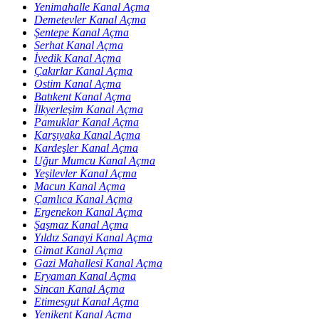
Yenimahalle Kanal Açma
Demetevler Kanal Açma
Şentepe Kanal Açma
Serhat Kanal Açma
İvedik Kanal Açma
Çakırlar Kanal Açma
Ostim Kanal Açma
Batıkent Kanal Açma
İlkyerleşim Kanal Açma
Pamuklar Kanal Açma
Karşıyaka Kanal Açma
Kardeşler Kanal Açma
Uğur Mumcu Kanal Açma
Yeşilevler Kanal Açma
Macun Kanal Açma
Çamlıca Kanal Açma
Ergenekon Kanal Açma
Şaşmaz Kanal Açma
Yıldız Sanayi Kanal Açma
Gimat Kanal Açma
Gazi Mahallesi Kanal Açma
Eryaman Kanal Açma
Sincan Kanal Açma
Etimesgut Kanal Açma
Yenikent Kanal Açma