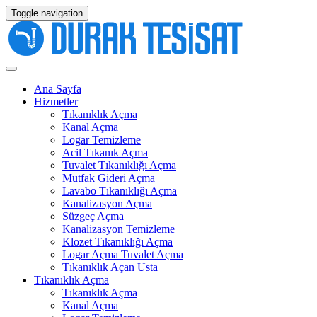
Toggle navigation
Ana Sayfa
Hizmetler
Tıkanıklık Açma
Kanal Açma
Logar Temizleme
Acil Tıkanık Açma
Tuvalet Tıkanıklığı Açma
Mutfak Gideri Açma
Lavabo Tıkanıklığı Açma
Kanalizasyon Açma
Süzgeç Açma
Kanalizasyon Temizleme
Klozet Tıkanıklığı Açma
Logar Açma Tuvalet Açma
Tıkanıklık Açan Usta
Tıkanıklık Açma
Tıkanıklık Açma
Kanal Açma