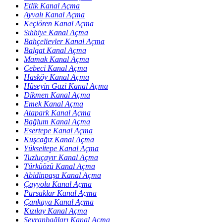
Etlik Kanal Açma
Ayvalı Kanal Açma
Keçiören Kanal Açma
Sıhhiye Kanal Açma
Bahçelievler Kanal Açma
Balgat Kanal Açma
Mamak Kanal Açma
Cebeci Kanal Açma
Hasköy Kanal Açma
Hüseyin Gazi Kanal Açma
Dikmen Kanal Açma
Emek Kanal Açma
Atapark Kanal Açma
Bağlum Kanal Açma
Esertepe Kanal Açma
Kuşcağız Kanal Açma
Yükseltepe Kanal Açma
Tuzluçayır Kanal Açma
Türküözü Kanal Açma
Abidinpaşa Kanal Açma
Çayyolu Kanal Açma
Pursaklar Kanal Açma
Çankaya Kanal Açma
Kızılay Kanal Açma
Seyranbağları Kanal Açma