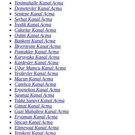
Yenimahalle Kanal Açma
Demetevler Kanal Açma
Şentepe Kanal Açma
Serhat Kanal Açma
İvedik Kanal Açma
Çakırlar Kanal Açma
Ostim Kanal Açma
Batıkent Kanal Açma
İlkyerleşim Kanal Açma
Pamuklar Kanal Açma
Karşıyaka Kanal Açma
Kardeşler Kanal Açma
Uğur Mumcu Kanal Açma
Yeşilevler Kanal Açma
Macun Kanal Açma
Çamlıca Kanal Açma
Ergenekon Kanal Açma
Şaşmaz Kanal Açma
Yıldız Sanayi Kanal Açma
Gimat Kanal Açma
Gazi Mahallesi Kanal Açma
Eryaman Kanal Açma
Sincan Kanal Açma
Etimesgut Kanal Açma
Yenikent Kanal Açma