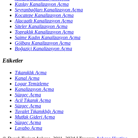
Kızılay Kanalizasyon Açma
Seyranbağları Kanalizasyon Açma
Kocatepe Kanalizasyon Açma
Alacaatlı Kanalizasyon Açma
Siteler Kanalizasyon Açma
Topraklık Kanalizasyon Açma
Saime Kadın Kanalizasyon Açma
Gölbaşı Kanalizasyon Açma
Boğaziçi Kanalizasyon Açma
Etiketler
Tıkanıklık Açma
Kanal Açma
Logar Temizleme
Kanalizasyon Açma
Süzgeç Açma
Acil Tıkanık Açma
Süzgeç Açma
Tuvalet Tıkanıklığı Açma
Mutfak Gideri Açma
Süzgeç Açma
Lavabo Açma