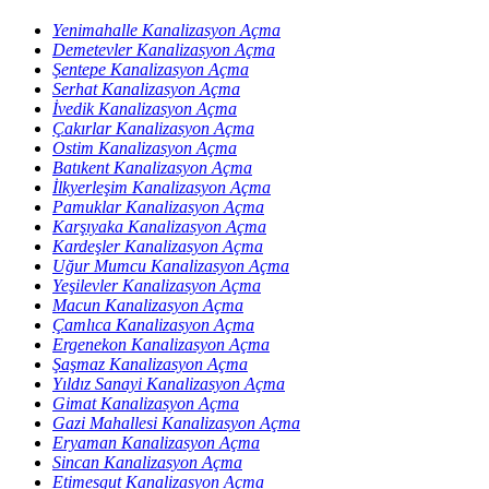
Yenimahalle Kanalizasyon Açma
Demetevler Kanalizasyon Açma
Şentepe Kanalizasyon Açma
Serhat Kanalizasyon Açma
İvedik Kanalizasyon Açma
Çakırlar Kanalizasyon Açma
Ostim Kanalizasyon Açma
Batıkent Kanalizasyon Açma
İlkyerleşim Kanalizasyon Açma
Pamuklar Kanalizasyon Açma
Karşıyaka Kanalizasyon Açma
Kardeşler Kanalizasyon Açma
Uğur Mumcu Kanalizasyon Açma
Yeşilevler Kanalizasyon Açma
Macun Kanalizasyon Açma
Çamlıca Kanalizasyon Açma
Ergenekon Kanalizasyon Açma
Şaşmaz Kanalizasyon Açma
Yıldız Sanayi Kanalizasyon Açma
Gimat Kanalizasyon Açma
Gazi Mahallesi Kanalizasyon Açma
Eryaman Kanalizasyon Açma
Sincan Kanalizasyon Açma
Etimesgut Kanalizasyon Açma