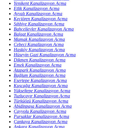
Yenikent Kanalizasyon Açma
Etlik Kanalizasyon Açma
Ayvalı Kanalizasyon Açma
Keçiören Kanalizasyon Açma
Sıhhiye Kanalizasyon Açma
Bahçelievler Kanalizasyon Açma
Balgat Kanalizasyon Açma
Mamak Kanalizasyon Açma
Cebeci Kanalizasyon Açma
Hasköy Kanalizasyon Açma
Hüseyin Gazi Kanalizasyon Açma
Dikmen Kanalizasyon Açma
Emek Kanalizasyon Açma
Atapark Kanalizasyon Açma
Bağlum Kanalizasyon Açma
Esertepe Kanalizasyon Açma
Kuşcağız Kanalizasyon Açma
Yükseltepe Kanalizasyon Açma
Tuzluçayır Kanalizasyon Açma
Türküözü Kanalizasyon Açma
Abidinpaşa Kanalizasyon Açma
Çayyolu Kanalizasyon Açma
Pursaklar Kanalizasyon Açma
Çankaya Kanalizasyon Açma
Ankara Kanalizasyon Açma