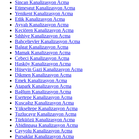
Sincan Kanalizasyon Açma
Etimesgut Kanalizasyon Açma
Yenikent Kanalizasyon Açma
Etlik Kanalizasyon Açma
Ayvalı Kanalizasyon Açma
Keçiören Kanalizasyon Açma
Sıhhiye Kanalizasyon Açma
Bahçelievler Kanalizasyon Açma
Balgat Kanalizasyon Açma
Mamak Kanalizasyon Açma
Cebeci Kanalizasyon Açma
Hasköy Kanalizasyon Açma
Hüseyin Gazi Kanalizasyon Açma
Dikmen Kanalizasyon Açma
Emek Kanalizasyon Açma
Atapark Kanalizasyon Açma
Bağlum Kanalizasyon Açma
Esertepe Kanalizasyon Açma
Kuşcağız Kanalizasyon Açma
Yükseltepe Kanalizasyon Açma
Tuzluçayır Kanalizasyon Açma
Türküözü Kanalizasyon Açma
Abidinpaşa Kanalizasyon Açma
Çayyolu Kanalizasyon Açma
Pursaklar Kanalizasyon Açma