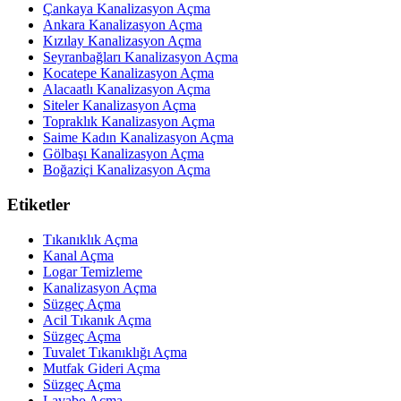
Çankaya Kanalizasyon Açma
Ankara Kanalizasyon Açma
Kızılay Kanalizasyon Açma
Seyranbağları Kanalizasyon Açma
Kocatepe Kanalizasyon Açma
Alacaatlı Kanalizasyon Açma
Siteler Kanalizasyon Açma
Topraklık Kanalizasyon Açma
Saime Kadın Kanalizasyon Açma
Gölbaşı Kanalizasyon Açma
Boğaziçi Kanalizasyon Açma
Etiketler
Tıkanıklık Açma
Kanal Açma
Logar Temizleme
Kanalizasyon Açma
Süzgeç Açma
Acil Tıkanık Açma
Süzgeç Açma
Tuvalet Tıkanıklığı Açma
Mutfak Gideri Açma
Süzgeç Açma
Lavabo Açma