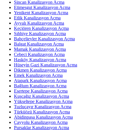
Sincan Kanalizasyon Açma
Etimesgut Kanalizasyon Açma
Yenikent Kanalizasyon Açma
Etlik Kanalizasyon Açma
Ayvalı Kanalizasyon Açma
Keçiören Kanalizasyon Açma
Sıhhiye Kanalizasyon Açma
Bahçelievler Kanalizasyon Açma
Balgat Kanalizasyon Açma
Mamak Kanalizasyon Açma
Cebeci Kanalizasyon Açma
Hasköy Kanalizasyon Açma
Hüseyin Gazi Kanalizasyon Açma
Dikmen Kanalizasyon Açma
Emek Kanalizasyon Açma
Atapark Kanalizasyon Açma
Bağlum Kanalizasyon Açma
Esertepe Kanalizasyon Açma
Kuşcağız Kanalizasyon Açma
Yükseltepe Kanalizasyon Açma
Tuzluçayır Kanalizasyon Açma
Türküözü Kanalizasyon Açma
Abidinpaşa Kanalizasyon Açma
Çayyolu Kanalizasyon Açma
Pursaklar Kanalizasyon Açma