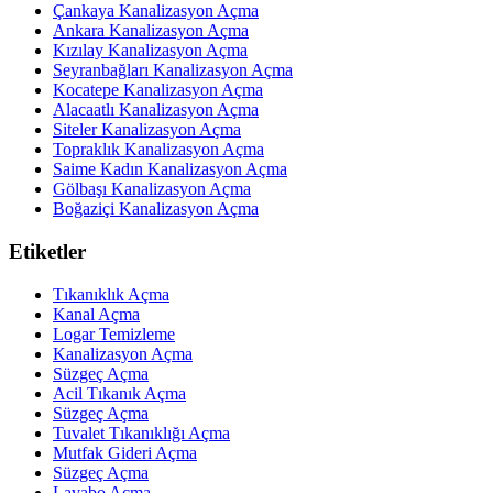
Çankaya Kanalizasyon Açma
Ankara Kanalizasyon Açma
Kızılay Kanalizasyon Açma
Seyranbağları Kanalizasyon Açma
Kocatepe Kanalizasyon Açma
Alacaatlı Kanalizasyon Açma
Siteler Kanalizasyon Açma
Topraklık Kanalizasyon Açma
Saime Kadın Kanalizasyon Açma
Gölbaşı Kanalizasyon Açma
Boğaziçi Kanalizasyon Açma
Etiketler
Tıkanıklık Açma
Kanal Açma
Logar Temizleme
Kanalizasyon Açma
Süzgeç Açma
Acil Tıkanık Açma
Süzgeç Açma
Tuvalet Tıkanıklığı Açma
Mutfak Gideri Açma
Süzgeç Açma
Lavabo Açma