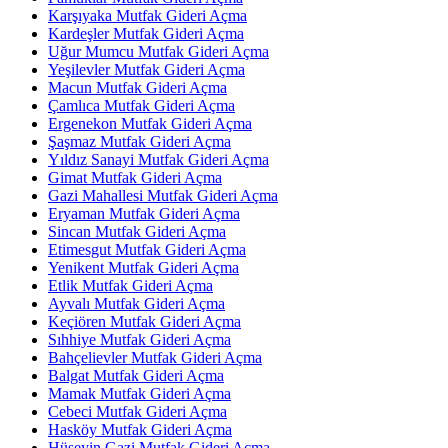
Karşıyaka Mutfak Gideri Açma
Kardeşler Mutfak Gideri Açma
Uğur Mumcu Mutfak Gideri Açma
Yeşilevler Mutfak Gideri Açma
Macun Mutfak Gideri Açma
Çamlıca Mutfak Gideri Açma
Ergenekon Mutfak Gideri Açma
Şaşmaz Mutfak Gideri Açma
Yıldız Sanayi Mutfak Gideri Açma
Gimat Mutfak Gideri Açma
Gazi Mahallesi Mutfak Gideri Açma
Eryaman Mutfak Gideri Açma
Sincan Mutfak Gideri Açma
Etimesgut Mutfak Gideri Açma
Yenikent Mutfak Gideri Açma
Etlik Mutfak Gideri Açma
Ayvalı Mutfak Gideri Açma
Keçiören Mutfak Gideri Açma
Sıhhiye Mutfak Gideri Açma
Bahçelievler Mutfak Gideri Açma
Balgat Mutfak Gideri Açma
Mamak Mutfak Gideri Açma
Cebeci Mutfak Gideri Açma
Hasköy Mutfak Gideri Açma
Hüseyin Gazi Mutfak Gideri Açma