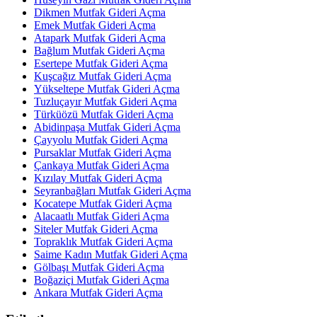
Dikmen Mutfak Gideri Açma
Emek Mutfak Gideri Açma
Atapark Mutfak Gideri Açma
Bağlum Mutfak Gideri Açma
Esertepe Mutfak Gideri Açma
Kuşcağız Mutfak Gideri Açma
Yükseltepe Mutfak Gideri Açma
Tuzluçayır Mutfak Gideri Açma
Türküözü Mutfak Gideri Açma
Abidinpaşa Mutfak Gideri Açma
Çayyolu Mutfak Gideri Açma
Pursaklar Mutfak Gideri Açma
Çankaya Mutfak Gideri Açma
Kızılay Mutfak Gideri Açma
Seyranbağları Mutfak Gideri Açma
Kocatepe Mutfak Gideri Açma
Alacaatlı Mutfak Gideri Açma
Siteler Mutfak Gideri Açma
Topraklık Mutfak Gideri Açma
Saime Kadın Mutfak Gideri Açma
Gölbaşı Mutfak Gideri Açma
Boğaziçi Mutfak Gideri Açma
Ankara Mutfak Gideri Açma