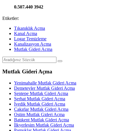
0.507.440 3942
Etiketler:
Tıkanıklık Açma
Kanal Açma
Logar Temizleme
Kanalizasyon Açma
Mutfak Gideri Açma
Mutfak Gideri Açma
Yenimahalle Mutfak Gideri Açma
Demetevler Mutfak Gideri Açma
Şentepe Mutfak Gideri Açma
Serhat Mutfak Gideri Açma
İvedik Mutfak Gideri Açma
Çakırlar Mutfak Gideri Açma
Ostim Mutfak Gideri Açma
Batıkent Mutfak Gideri Açma
İlkyerleşim Mutfak Gideri Açma
Pamuklar Mutfak Gideri Açma