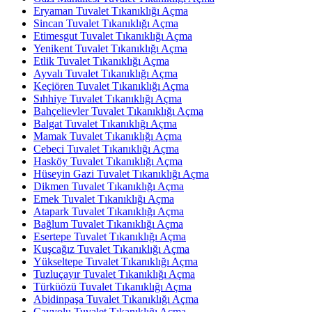
Eryaman Tuvalet Tıkanıklığı Açma
Sincan Tuvalet Tıkanıklığı Açma
Etimesgut Tuvalet Tıkanıklığı Açma
Yenikent Tuvalet Tıkanıklığı Açma
Etlik Tuvalet Tıkanıklığı Açma
Ayvalı Tuvalet Tıkanıklığı Açma
Keçiören Tuvalet Tıkanıklığı Açma
Sıhhiye Tuvalet Tıkanıklığı Açma
Bahçelievler Tuvalet Tıkanıklığı Açma
Balgat Tuvalet Tıkanıklığı Açma
Mamak Tuvalet Tıkanıklığı Açma
Cebeci Tuvalet Tıkanıklığı Açma
Hasköy Tuvalet Tıkanıklığı Açma
Hüseyin Gazi Tuvalet Tıkanıklığı Açma
Dikmen Tuvalet Tıkanıklığı Açma
Emek Tuvalet Tıkanıklığı Açma
Atapark Tuvalet Tıkanıklığı Açma
Bağlum Tuvalet Tıkanıklığı Açma
Esertepe Tuvalet Tıkanıklığı Açma
Kuşcağız Tuvalet Tıkanıklığı Açma
Yükseltepe Tuvalet Tıkanıklığı Açma
Tuzluçayır Tuvalet Tıkanıklığı Açma
Türküözü Tuvalet Tıkanıklığı Açma
Abidinpaşa Tuvalet Tıkanıklığı Açma
Çayyolu Tuvalet Tıkanıklığı Açma