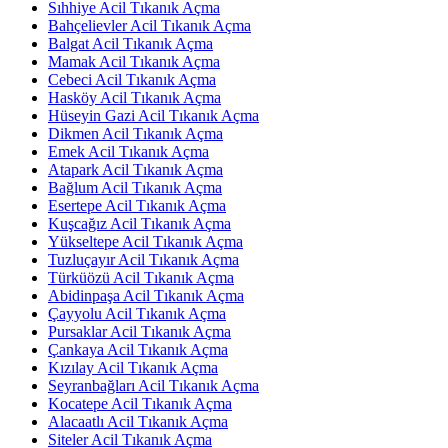
Sıhhiye Acil Tıkanık Açma
Bahçelievler Acil Tıkanık Açma
Balgat Acil Tıkanık Açma
Mamak Acil Tıkanık Açma
Cebeci Acil Tıkanık Açma
Hasköy Acil Tıkanık Açma
Hüseyin Gazi Acil Tıkanık Açma
Dikmen Acil Tıkanık Açma
Emek Acil Tıkanık Açma
Atapark Acil Tıkanık Açma
Bağlum Acil Tıkanık Açma
Esertepe Acil Tıkanık Açma
Kuşcağız Acil Tıkanık Açma
Yükseltepe Acil Tıkanık Açma
Tuzluçayır Acil Tıkanık Açma
Türküözü Acil Tıkanık Açma
Abidinpaşa Acil Tıkanık Açma
Çayyolu Acil Tıkanık Açma
Pursaklar Acil Tıkanık Açma
Çankaya Acil Tıkanık Açma
Kızılay Acil Tıkanık Açma
Seyranbağları Acil Tıkanık Açma
Kocatepe Acil Tıkanık Açma
Alacaatlı Acil Tıkanık Açma
Siteler Acil Tıkanık Açma