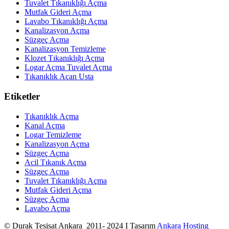
Tuvalet Tıkanıklığı Açma
Mutfak Gideri Açma
Lavabo Tıkanıklığı Açma
Kanalizasyon Açma
Süzgeç Açma
Kanalizasyon Temizleme
Klozet Tıkanıklığı Açma
Logar Açma Tuvalet Açma
Tıkanıklık Açan Usta
Etiketler
Tıkanıklık Açma
Kanal Açma
Logar Temizleme
Kanalizasyon Açma
Süzgeç Açma
Acil Tıkanık Açma
Süzgeç Açma
Tuvalet Tıkanıklığı Açma
Mutfak Gideri Açma
Süzgeç Açma
Lavabo Açma
© Durak Tesisat Ankara 2011- 2024 I Tasarım
Ankara Hosting